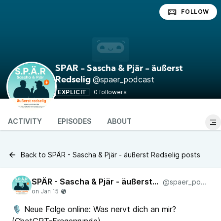
FOLLOW
SPÄR - Sascha & Pjär - äußerst
@spaer_podcast
Redselig
EXPLICIT
0 followers
ACTIVITY
EPISODES
ABOUT
Back to SPÄR - Sascha & Pjär - äußerst Redselig posts
SPÄR - Sascha & Pjär - äußerst Redselig
@spaer_podcast
🎙️ Neue Folge online: Was nervt dich an mir?