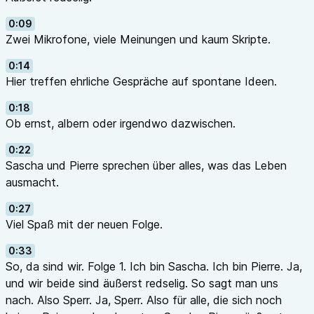
Schreibt uns an
info@spaer-podcast.de
(mit „ae“).
0:09
Wenn’s euch gefällt: folgen, teilen, weitersagen. ❤️
Zwei Mikrofone, viele Meinungen und kaum Skripte.
0:14
Hier treffen ehrliche Gespräche auf spontane Ideen.
0:18
Ob ernst, albern oder irgendwo dazwischen.
0:22
Sascha und Pierre sprechen über alles, was das Leben
ausmacht.
0:27
Viel Spaß mit der neuen Folge.
0:33
So, da sind wir. Folge 1. Ich bin Sascha. Ich bin Pierre. Ja,
und wir beide sind äußerst redselig. So sagt man uns
nach. Also Sperr. Ja, Sperr. Also für alle, die sich noch