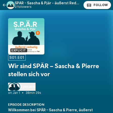
SPÄR - Sascha & Pjär - äußerst Redselig
FOLLOW
0 followers
EXPLICIT
S01:E01
Wir sind SPÄR – Sascha & Pierre
stellen sich vor
2 persons
•
38min 29s
EPISODE DESCRIPTION
Willkommen bei SPÄR – Sascha & Pierre, äußerst